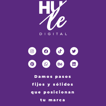
Damos pasos
fijos y sólidos
que posicionan
tu marca