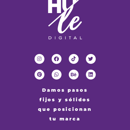
Damos pasos
fijos y sólidos
que posicionan
tu marca