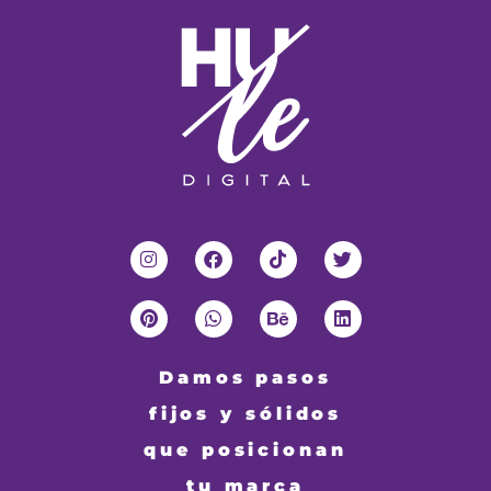
Damos pasos
fijos y sólidos
que posicionan
tu marca