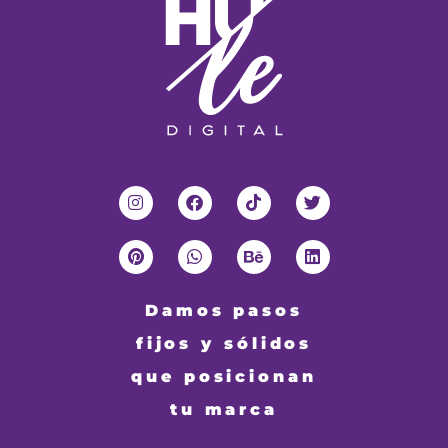
Damos pasos
fijos y sólidos
que posicionan
tu marca