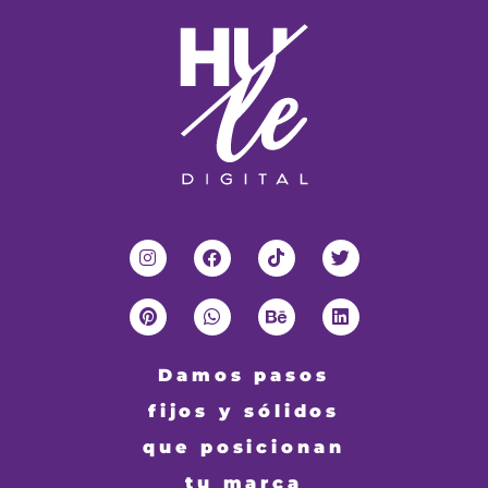
Damos pasos
fijos y sólidos
que posicionan
tu marca