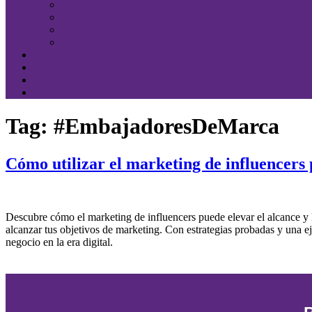
PÁGINAS WEB
FOTOGRAFÍA
TARJETAS DIGITALES
DISEÑO
NOSOTROS
SERVICIOS
BLOG
CONTACTO
Tag:
#EmbajadoresDeMarca
Cómo utilizar el marketing de influencers 
Descubre cómo el marketing de influencers puede elevar el alcance y l
alcanzar tus objetivos de marketing. Con estrategias probadas y una ej
negocio en la era digital.