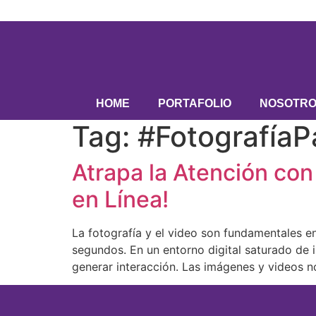
Skip
to
content
HOME
PORTAFOLIO
NOSOTR
Tag:
#Fotografía
Atrapa la Atención con 
en Línea!
La fotografía y el video son fundamentales en
segundos. En un entorno digital saturado de 
generar interacción. Las imágenes y videos n