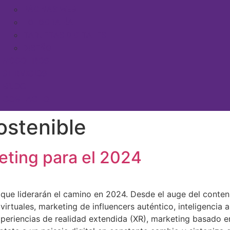
PÁGINAS WEB
FOTOGRAFÍA
TARJETAS DIGITALES
DISEÑO
NOSOTROS
SERVICIOS
BLOG
CONTACTO
stenible
eting para el 2024
 que liderarán el camino en 2024. Desde el auge del conteni
rtuales, marketing de influencers auténtico, inteligencia ar
xperiencias de realidad extendida (XR), marketing basado en