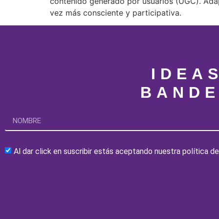
contenido generado por usuarios (UGC). Adápt
vez más consciente y participativa.
IDEA
BANDE
Al dar click en suscribir estás aceptando nuestra política 